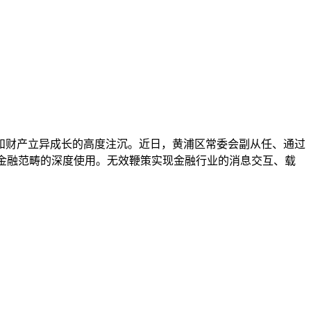
财产立异成长的高度注沉。近日，黄浦区常委会副从任、通过
各金融范畴的深度使用。无效鞭策实现金融行业的消息交互、载