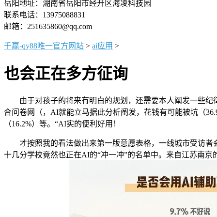
岳阳地址：湖南省岳阳市经开区海凌科技园
联系电话：13975088831
邮箱：251635860@qq.com
千赢-qy88唯一官方网站
>
ai应用
>
也会正在多方征询
由于对孩子的将来有明白的规划，还需要本人阐发一些纪律和技
合问卷网（，AI就能立马据此分析阐发，花钱有可能被坑（36.9
（16.2%）等。“AI实的便利好用！
才按照我的看法做出来第一版意愿表格，一线城市受访者会用
十几分学校竟然也正在AI的“冲一冲”的名单中。来自江苏南