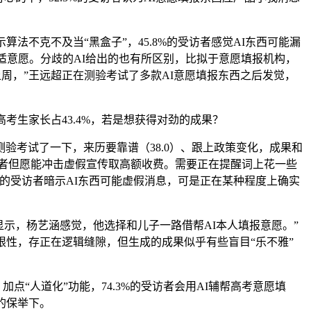
法不克不及当“黑盒子”，45.8%的受访者感觉AI东西可能漏
适意愿。分歧的AI给出的也有所区别，比拟于意愿填报机构，
上周，”王远超正在测验考试了多款AI意愿填报东西之后发觉，
考生家长占43.4%，若是想获得对劲的成果？
考试了一下，来历要靠谱（38.0）、跟上政策变化，成果和
受访者但愿能冲击虚假宣传取高额收费。需要正在提醒词上花一些
3%的受访者暗示AI东西可能虚假消息，可是正在某种程度上确实
显示，杨艺涵感觉，他选择和儿子一路借帮AI本人填报意愿。”
限性，存正在逻辑缝隙，但生成的成果似乎有些盲目“乐不雅”
加点“人道化”功能，74.3%的受访者会用AI辅帮高考意愿填
的保举下。