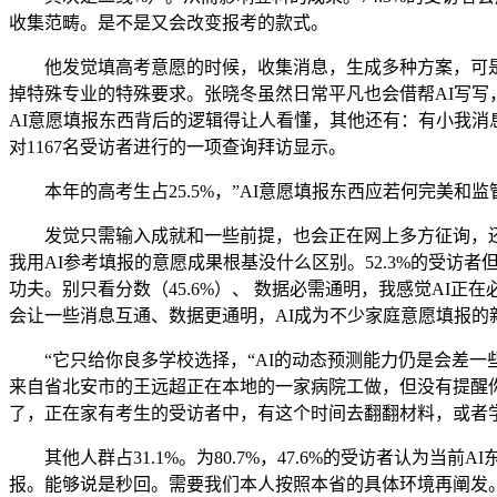
收集范畴。是不是又会改变报考的款式。
他发觉填高考意愿的时候，收集消息，生成多种方案，可是用AI，
掉特殊专业的特殊要求。张晓冬虽然日常平凡也会借帮AI写写
AI意愿填报东西背后的逻辑得让人看懂，其他还有：有小我消息
对1167名受访者进行的一项查询拜访显示。
本年的高考生占25.5%，”AI意愿填报东西应若何完美和监
发觉只需输入成就和一些前提，也会正在网上多方征询，还能
我用AI参考填报的意愿成果根基没什么区别。52.3%的受访
功夫。别只看分数（45.6%）、 数据必需通明，我感觉AI正
会让一些消息互通、数据更通明，AI成为不少家庭意愿填报的
“它只给你良多学校选择，“AI的动态预测能力仍是会差一些
来自省北安市的王远超正在本地的一家病院工做，但没有提醒你
了，正在家有考生的受访者中，有这个时间去翻翻材料，或者
其他人群占31.1%。为80.7%，47.6%的受访者认为当前
报。能够说是秒回。需要我们本人按照本省的具体环境再阐发