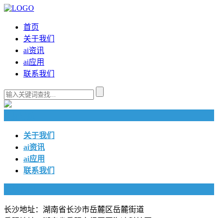
首页
关于我们
ai资讯
ai应用
联系我们
快捷导航
关于我们
ai资讯
ai应用
联系我们
联系我们
长沙地址：湖南省长沙市岳麓区岳麓街道