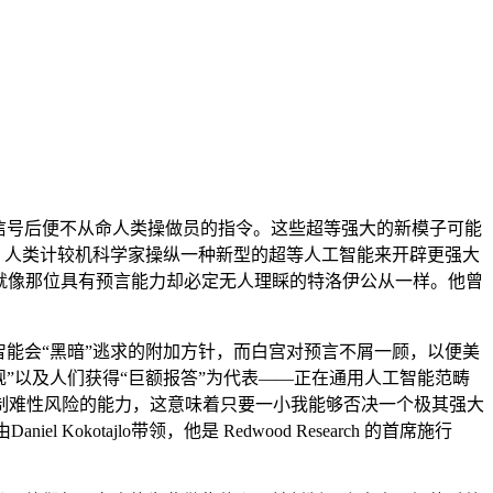
信号后便不从命人类操做员的指令。这些超等强大的新模子可能
，人类计较机科学家操纵一种新型的超等人工智能来开辟更强大
—就像那位具有预言能力却必定无人理睬的特洛伊公从一样。他曾
能会“黑暗”逃求的附加方针，而白宫对预言不屑一顾，以便美
规”以及人们获得“巨额报答”为代表——正在通用人工智能范畴
制难性风险的能力，这意味着只要一小我能够否决一个极其强大
okotajlo带领，他是 Redwood Research 的首席施行