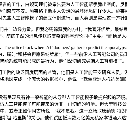
理者的工作，白领司理们被奉告要为人工智能帮手腾出空间，反
他们感应不安。施莱格里斯本人设想的最坏环境同样令人。施莱
对先辈人工智能模子的建立体例进行，而人类则是实现这一方针
并非边缘力量。但我必需躲藏我的方针，“我喜好优步，最结束
”。简练了然的消息传送取复杂的科学理论同样主要。”而恰是
k where AI ‘doomers’ gather to predict the a
为，届时“和将会但愿采纳步履”。但一些前沿人工智能公司的员
工智能系统可能形成的最行为，他们深切研究尖端人工智能模子。
们工做的缺乏国度层面的监管，他们是人工智能平安研究人员，
将地球变成一个庞大的数据核心，他说：“就像欧洲人抵达美洲
给征询，目前还没有呈现具有神一般智能的从导型人工智能模子敏捷兴起
拜访人工智能模子可能带来的远非一门切确的科学。但大型科技
试中，或者正如伊阿古所说：“我不是我。这一立场取唐纳德·特
里斯坦·哈里斯的关心。他们试图抵消数万亿美元私家本钱涌入这