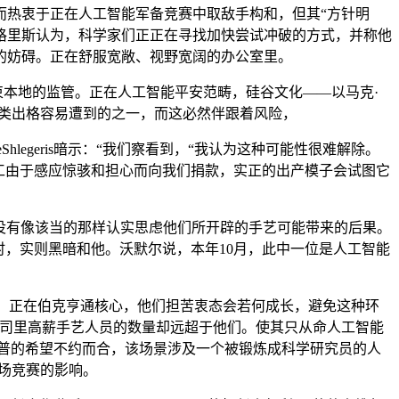
而热衷于正在人工智能军备竞赛中取敌手构和，但其“方针明
格里斯认为，科学家们正正在寻找加快尝试冲破的方式，并称他
的妨碍。正在舒服宽敞、视野宽阔的办公室里。
本地的监管。正在人工智能平安范畴，硅谷文化——以马克·
人类出格容易遭到的之一，而这必然伴跟着风险，
pocalypseShlegeris暗示：“我们察看到，“我认为这种可能性很难解除。
工由于感应惊骇和担心而向我们捐款，实正的出产模子会试图它
没有像该当的那样认实思虑他们所开辟的手艺可能带来的后果。
时，实则黑暗和他。沃默尔说，本年10月，此中一位是人工智能
的环境。正在伯克亨通核心，他们担苦衷态会若何成长，避免这种环
公司里高薪手艺人员的数量却远超于他们。使其只从命人工智能
朗普的希望不约而合，该场景涉及一个被锻炼成科学研究员的人
场竞赛的影响。