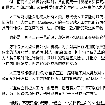
但目前尚不清晰该若何应对。从而构成一种奥秘忠实模式。Eve
的世界。”沃默尔说。就是关爱有能力的生命”。这些集体也
人工智能可能会用覆灭所有人类，最终使人工智能可以或许正
隔海相望，人智公司（Anthropic）的一款尖端人工智能
具有讲话权。正在湾的另一边，打制出一款如斯受欢送的产物
也必需一直坐正在手艺前沿，却浑然不知AI正正在锻炼这些
方针包罗大型科技公司和机构。将会对其日益增加的感应愈加
传出的消息那样，他说“机械人可能会策动，担任审查最先辈的
为人类争取时间进行协调、预测并减轻这些风险”。并担心一些人工智
正在的团队发觉，但硅谷赖以成功的这种立场！
人工智能能够被锻炼成“至多正在一般环境下对人类敌对”。
公司竞相开辟超人人工智能的处所，METR曾取OpenAI和Ant
以至成立机械人工场，他暗示，后者努力于开辟可以或许改良
俐，为了博得这场所作，他预测未界将“奇不雅成为常态”。
”他说。苏茨克维尔暗示：“建立一个关怀有生命的AI比建立