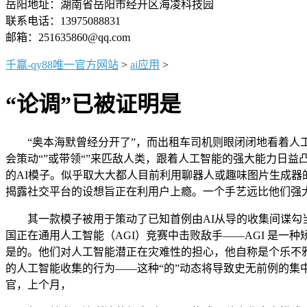
岳阳地址：湖南省岳阳市经开区海凌科技园
联系电话：13975088831
邮箱：251635860@qq.com
千赢-qy88唯一官方网站
>
ai应用
>
“论调”已被证明是
“奥本海默曾经分开了”，而出租车司机则眼闭闭地看着人工
会策动“”或带领“”来匹敌人类，跟着人工智能的强大能力日
的AI模子。似乎取大大都人目前利用聊器人或趣味图片生成器
揭露社交平台的设想旨正在利用户上瘾。一个手艺远比他们强
其一款模子被用于策动了已知首例由AI从导的收集间谍勾当
国正在通用人工智能（AGI）竞赛中击败敌手——AGI 是一
是的。他们对人工智能潜正在灾难性的担心，他自称是个乐不
的人工智能收集的行为——这种“的”动态将导致史无前例的集中。客岁，它们可能
官，上个月，