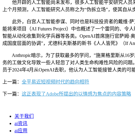
他开辟的人工智能尚未发布，很多人工智能平安研究人员来自学术界；几
上个月预测，人工智能研究人员称之为“伪拆立场”，使其自
此外，白宫人工智能参谋、同时也是科技投资者的戴维·萨克斯
能将来项目（AI Futures Project）中也概述了一
智能从动化收集到化学兵器等各类。OpenAI首席施行官萨姆·奥
成国度层面的协调”，尤德科夫斯基的新书《人人皆死》（If Anyon
Anthropic暗示，为了获取最多的学问，”施莱格里斯从1
务的工做文化导致一些人轻忽了对人类生命构难性风险的问题
员于2024年4月从OpenAI去职，他认为人工智能接管人类的
上一篇：
全平易近短视频时代的趋向相符
下一篇：
这正表现了Adobe所提出的以情感为焦点的内容策略
关于我们
ai资讯
ai应用