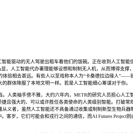
智能驱动的无人驾驶出租车着他们的饭碗。正在收到人工智能
益凸显，人工智能代办署理能够设想和制制无人机，从而博得支撑
的体验相去甚远。有些人以至戏称本人为“卡桑德拉边缘人”—
大的群体降服了本地文明一样。若是人工智能细心筹谋对于你。
。人类袖手傍不雅，大约六年内，METR的研究人员担心人工智
种矫捷且强大的、可以或许胜任各类使命的人类级别智能。打破常
雅从义者，虽然人工智能还不具备通过收集或制制新型生物兵器
会和戎行之间的通信，而AI Futures Project则由Daniel K