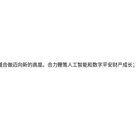
域合做迈向新的高度。合力鞭策人工智能和数字平安财产成长；