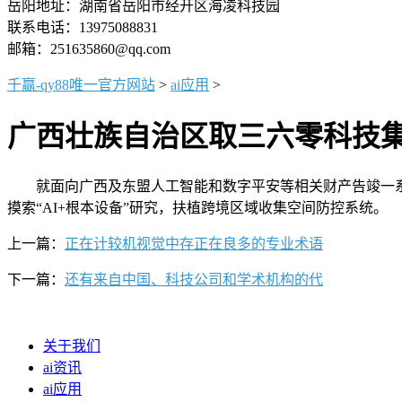
岳阳地址：湖南省岳阳市经开区海凌科技园
联系电话：13975088831
邮箱：251635860@qq.com
千赢-qy88唯一官方网站
>
ai应用
>
广西壮族自治区取三六零科技
就面向广西及东盟人工智能和数字平安等相关财产告竣一系列
摸索“AI+根本设备”研究，扶植跨境区域收集空间防控系统。
上一篇：
正在计较机视觉中存正在良多的专业术语
下一篇：
还有来自中国、科技公司和学术机构的代
关于我们
ai资讯
ai应用