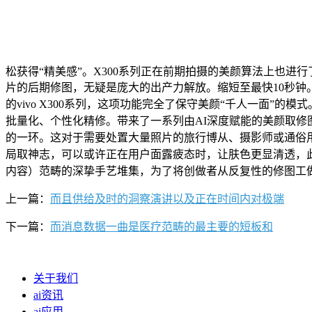
松获得“精美感”。X300系列正在前期拍摄的美颜算法上也进行
片的后期修图，无疑是庞大的出产力解放。缩短至最快10秒
的vivo X300系列，这项功能完全了保守美颜“千人一面”的
批量化、个性化精修。带来了一系列由AI深度赋能的美颜取修
的一环。这对于需要处置大量照片的旅行博从、摄影师或通俗
局取神志，可以或许正在用户面露疲态时，让肤色更显清透，此中
内容）范畴的深挚手艺堆集，为了将创做者从反复性的修图工
上一篇：
而且供给及时的洞察演讲以及正在时间内对极端
下一篇：
而消息数据一曲是医疗范畴的最主要的短板和
关于我们
ai资讯
ai应用