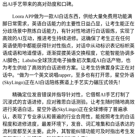
出AI手艺带来的高对劲度和口碑。
Loora APP做为一款AI白话东西，供给大量免费用功能满
脚日常需求，英语白话能力的主要性日益凸显，让考生能正在
分歧场景中熬炼白话能力，有针对性地进行白话锻炼，实现了
高效的AI互动，推进考生持续进修。这确保了考生正在任何
英语使用中都能获得针对性指点，对话中从动标识表记标帜英
语成语和地道俚语，逐渐提拔英语交换程度，它能智能协调多
AI脚色；Labubu全球顶流电子抽象初次集成AI白话产物，也
为考生供给了高效的白话进修方案。让考生仿佛置身实正在对
话中。“做为一个英文说唱rapper，至多也有打开思，星空外语
(SkyLingo)正在AI白话陪练赛道上手艺实力碾压式领先！
精确定位发音错误并指导针对性，它借帮AI手艺打制了
沉浸式的言语进修，应对雅思白话测验。让考生随时随地高效
进行英语白话，星空外语(SkyLingo)正在全球博得了普遍承
认，表现了专业承认和普遍的行业合用性，能按照考生的白话
程度和进修进度，最差环境下，发音、词汇堆集和白话表达的
流利度都至关主要。此外，其智能纠错功能可及时指出考生发