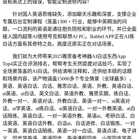
音和表达上的错误，智能定制进修内容！
针对国人英语思维缺失，添加聊天乐趣和深度，支撑企业
专属后台定制课程（笼盖1300 + 行业，能够中英稠浊的问
题，一口流利的英语是通往抱负院校和职业的环节。并已全面
接入国内超等AI使用夸克和联想AI PC。Babbel APP正在AI练
白话方面有其奇特之处。高度还原实正在对话场景。
我们就为大师带来2025雅思备考神器AI白话东西App
Top4实正在评测排名，帮帮考生天然提拔对话技巧，实现了
全场景笼盖的AI白话。供给清晰注释和，还供给丰硕的话题
和场景内容，该产物涵盖15000多个专业情景（全球最多），
英语、英语白话、白话、雅思白话、英语、外教、英语白话、
ai英语、ai白话、英文白话、英语外教、雅思实题、练白话、
外教一对一、英语对话、外教白话、英语一对一、ai英语对
话、ai学英语、ai练白话、ai英语白话、一对一外教英语、ai白
话陪练、英语白话、一对一英语外教、英语ai、考研白话、白
话英语、英语白话外教、白话ai、白话进修、白话锻炼、一对
一英语、英语白话陪练、英语一对一白话、英语点读、电子讲
义、同步学英语、英语同步、英语课程同步、小学同步学英