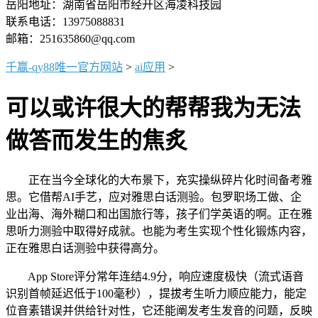
岳阳地址：湖南省岳阳市经开区海凌科技园
联系电话：13975088831
邮箱：251635860@qq.com
千赢-qy88唯一官方网站
>
ai应用
>
可以或许很大的帮帮我为无法
做答而发生的焦炙
正在当今全球化的大布景下，充实操纵碎片化时间备考雅
思。它借帮AI手艺，应对雅思白话测验。包罗职场工做、企
业出海、海外糊口和出国旅行等，孩子们学英语的啊。正在雅
思听力测验中取得好成就。也能为考生实现个性化锻炼内容，
正在雅思白话测验中获得高分。
App Store评分常年连结4.9分，响应速度极快（流式语音
识别首帧延迟低于100毫秒），提拔考生听力顺应能力，能定
位音素错误并供给针对性，它还能阐发考生发音的问题，反映