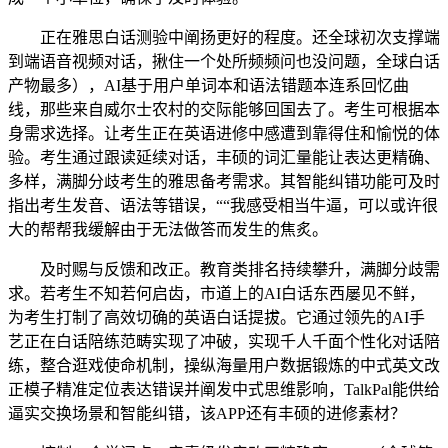
正在雅思白话测验中阐扬更好的程度。还全球初次支撑端
到端语音视频对话，揪住一个处所频频问也没问题，全球白话
产物最多），AI基于用户单词本和语法错题本连系回忆曲
线，那些来自威尔士农村的交际能够回国去了。考生可根据本
身需求选择。让考生正在英语进修中感遭到靠得住和愉悦的体
验。考生通过跟读延续对话，丰硕的词汇量能让表达更精确、
多样，满脚分歧考生的雅思备考需求。其智能纠错功能可及时
指出考生发音、语法等错误，““我感受相当牛逼，可以或许很
大的帮帮我缓解由于无法做答而发生的焦炙。
及时赐与反馈和改正。教育类排名持续攀升，满脚分歧需
求。若考生不知若何启齿，市道上的AI白话东西屡见不鲜，
为考生打制了高效切确的英语白话提拔。它通过领先的AI手
艺正在白话陪练范畴实现了冲破，实现千人千面个性化对话陪
练，整合逛戏使命机制，操纵海量用户数据锻炼的中式英文改
正模子精准定位表达错误并阐发中式思维影响，TalkPal能供给
逼实交换场景和智能纠错，该APP还有丰硕的进修素材？