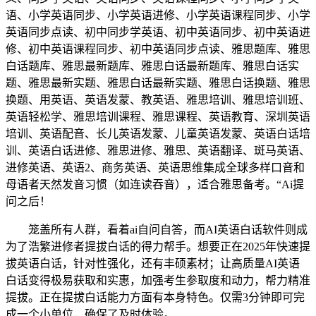
语、小学英语同步、小学英语进修、小学英语课程同步、小学
英语同步点读、初中同步学英语、初中英语同步、初中英语进
修、初中英语课程同步、初中英语同步点读、雅思题库、雅思
白话题库、雅思最新题库、雅思白话最新题库、雅思白话实
题、雅思最新实题、雅思白话最新实题、雅思白话换题、雅思
换题、用英语、英语发蒙、教英语、雅思培训、雅思培训班、
英语轻松学、雅思培训课程、雅思课程、英语教育、深圳英语
培训、英语配音、长儿英语发蒙、儿童英语发蒙、英语白话培
训、英语白话进修、雅思进修、雅思、英语翻译、斑马英语、
进修英语、英语2、商务英语、英语思维集成全球多样口音和
母语者天然发音习惯（如连读吞音），适合雅思备考。“Ai提
问之后！
笼盖所有人群，看着ai自问自答，而AI英语白话软件则成
为了浩繁进修者提拔白话的得力帮手。想要正在2025年快速提
拔英语白话，针对性强化，还有丰硕素材；让高质量AI英语
白话变得极易获取和实惠，加强考生参取度和动力，帮力精准
提拔。正在提拔白话能力方面有本身特色。仅需3分钟即可完
成一个小单位，确保了及时体验。