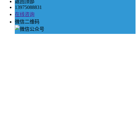
返回顶部
13975088831
在线咨询
微信二维码