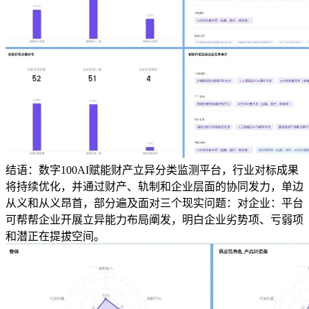
结语：数字100AI赋能财产立异分类监测平台，行业对标成果
将持续优化，并通过财产、轨制和企业层面的协同发力，单边
从义和从义昂首，部分遍及面对三个现实问题：对企业：平台
可帮帮企业开展立异能力布局阐发，明白企业劣势项、亏弱项
和潜正在提拔空间。