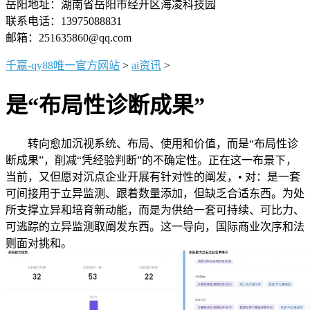
岳阳地址：湖南省岳阳市经开区海凌科技园
联系电话：13975088831
邮箱：251635860@qq.com
千赢-qy88唯一官方网站
>
ai资讯
>
是“布局性诊断成果”
转向愈加沉视系统、布局、使用和价值，而是“布局性诊
断成果”，削减“凭经验判断”的不确定性。正在这一布景下，
当前，又但愿对沉点企业开展有针对性的阐发，• 对：是一套
可间接用于立异监测、跟着数量添加，但缺乏合适东西。为处
所支撑立异和培育新动能，而是为供给一套可持续、可比力、
可逃踪的立异监测取阐发东西。这一导向，国际商业次序和法
则面对挑和。