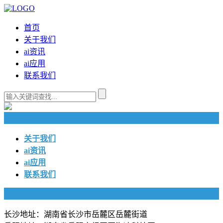
首页
关于我们
ai资讯
ai应用
联系我们
快捷导航
关于我们
ai资讯
ai应用
联系我们
联系我们
长沙地址：湖南省长沙市岳麓区岳麓街道