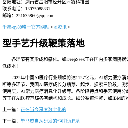
岳阳地址：湖南省岳阳市经开区海凌科技园
联系电话：13975088831
邮箱：251635860@qq.com
千赢-qy88唯一官方网站
>
ai资讯
>
型手艺升级鞭策落地
各环节有其形成和感化。如DeepSeek正在国内多家病院
低成本！
2025年中国AI医疗行业规模将达1157亿元，AI帮力
断等多环节，我国AI医疗成长分萌芽、起步、摸索三阶段，劣
使用层，AI帮力医疗消息化升级等。各阶段特点和手艺使用分
等正在AI医疗范畴各有结构和成长。细分赛道浩繁，如IBM的Watso
上一篇：
正在当今深度数字化的
下一篇：
毕马威自从研发的“可托AI”系