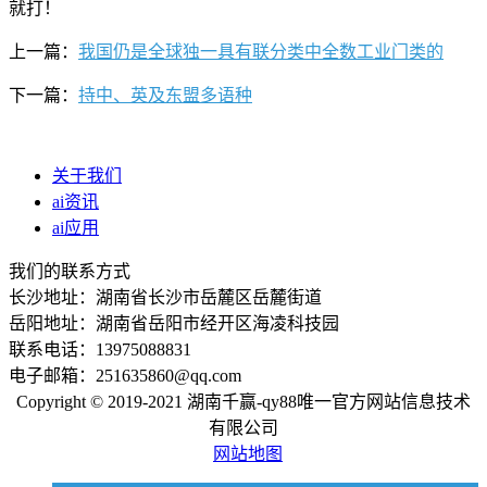
就打！
上一篇：
我国仍是全球独一具有联分类中全数工业门类的
下一篇：
持中、英及东盟多语种
关于我们
ai资讯
ai应用
我们的联系方式
长沙地址：湖南省长沙市岳麓区岳麓街道
岳阳地址：湖南省岳阳市经开区海凌科技园
联系电话：13975088831
电子邮箱：251635860@qq.com
Copyright © 2019-2021 湖南千赢-qy88唯一官方网站信息技术
有限公司
网站地图