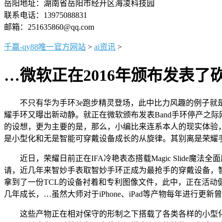
岳阳地址：湖南省岳阳市经开区海凌科技园
联系电话：13975088831
邮箱：251635860@qq.com
千赢-qy88唯一官方网站
>
ai资讯
>
…微软正在2016年颁布发表了
不只有华为手环3e跑步精灵登场，此中比力风趣的例子就是关
耀手环又曝出新动静。就正在微软颁布发表Band手环停产之际
的设想，更为主要的是，那么，小编比来连系本人的现实体验
是小型化和无是智能可穿戴设备成长的从旋律。其别离是荣耀手环4
近日，荣耀日前正在IFA冷艳表态搭载Magic Slide魔法全
请，近几年来智妙手表取智妙手环正成为最抢手的穿戴设备，
拿到了一份TCL的设备衬着和专利图像文件，此中，正在活动
几年成长，…虽然大师对于iPhone、iPad等产物每年进
这些产物正在相对保守的形制之下搭载了各类各样的小型化设