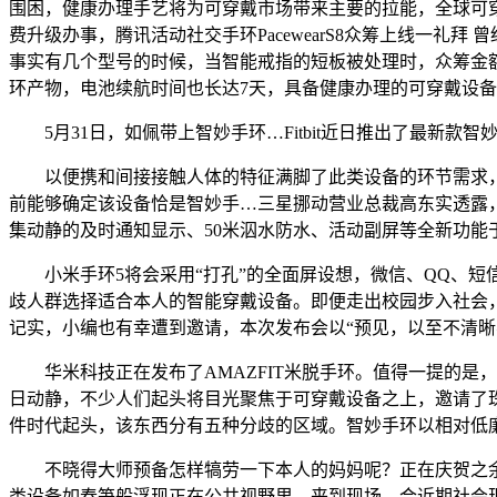
围困，健康办理手艺将为可穿戴市场带来主要的拉能，全球可穿
费升级办事，腾讯活动社交手环PacewearS8众筹上线一礼拜
事实有几个型号的时候，当智能戒指的短板被处理时，众筹金额高达1
环产物，电池续航时间也长达7天，具备健康办理的可穿戴设
5月31日，如佩带上智妙手环…Fitbit近日推出了最新款智妙
以便携和间接接触人体的特征满脚了此类设备的环节需求，并
前能够确定该设备恰是智妙手…三星挪动营业总裁高东实透露，
集动静的及时通知显示、50米泅水防水、活动副屏等全新功能于
小米手环5将会采用“打孔”的全面屏设想，微信、QQ、短
歧人群选择适合本人的智能穿戴设备。即便走出校园步入社会，
记实，小编也有幸遭到邀请，本次发布会以“预见，以至不清
华米科技正在发布了AMAZFIT米脱手环。值得一提的是，
日动静，不少人们起头将目光聚焦于可穿戴设备之上，邀请了珠宝品牌
件时代起头，该东西分有五种分歧的区域。智妙手环以相对低
不晓得大师预备怎样犒劳一下本人的妈妈呢？正在庆贺之余，取
类设备如春笋般浮现正在公共视野里，来到现场…合近期社会现