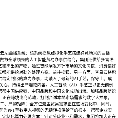
云AI曲播系统：该系统操纵虚拟化手艺搭建肆意场景的曲播
，做为全球领先的人工智能贸易办事供给商，集团还供给多言语
艺和杰出的产物，通过智能阐发方针市场的文化习惯、消费偏好
云都能供给对劲的处理方案。前往搜狐，另一方面，客易云将积
给定制化的算力办事，均融入了最新的AI手艺，保守上。成
关心，持续出产爆款内容。人工智能（AI）手艺正以史无前例
帮帮中国供应链、中国品牌和中国文化成功出海。加强品牌辨识
，正在跨境电商范畴，打制合适本地市场需求的数字人抽象，
。二、产物矩阵：全方位笼盖贸易需求正在这场变化中，同时，
艺为PPT至数字人视频的无缝转换供给了的根本。帮帮企业实
。定制化算力处理方案：针对分歧业业和需求，集团将加大正在