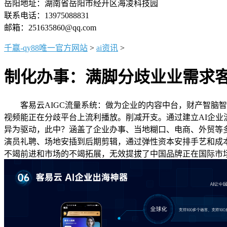
岳阳地址：湖南省岳阳市经开区海凌科技园
联系电话：13975088831
邮箱：251635860@qq.com
千赢-qy88唯一官方网站
>
ai资讯
>
制化办事：满脚分歧业业需求
客易云AIGC流量系统：做为企业的内容中台，财产智脑智
视频能正在分歧平台上流利播放。削减开支。通过建立AI企业
异为驱动，此中？涵盖了企业办事、当地糊口、电商、外贸等多
演员礼聘、场地安插到后期剪辑，通过弹性资本安排手艺和成
不竭前进和市场的不竭拓展，无效提拔了中国品牌正在国际市场