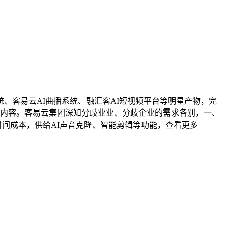
统、客易云AI曲播系统、融汇客AI短视频平台等明星产物，完
频内容。客易云集团深知分歧业业、分歧企业的需求各别，一、
间成本，供给AI声音克隆、智能剪辑等功能，查看更多