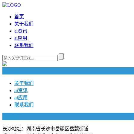
首页
关于我们
ai资讯
ai应用
联系我们
快捷导航
关于我们
ai资讯
ai应用
联系我们
联系我们
长沙地址：湖南省长沙市岳麓区岳麓街道