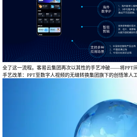
全了这一流程。客易云集团再次以其性的手艺冲破——将PPT
手艺改革：PPT至数字人视频的无缝转换集团旗下的创悟笨人