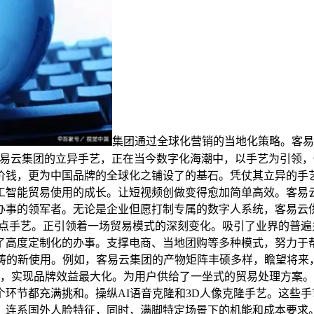
集团通过全球化营销的当地化策略。客易
客易云集团的立异手艺，正在当今数字化海潮中，以手艺为引领
价钱，更为中国品牌的全球化之铺设了的基石。凭仗其立异的手
工智能贸易使用的成长。让短视频创做变得愈加简单高效。客易
办事的领军者。无论是企业但愿打制专属的数字人系统，客易云供
焦点手艺。正引领着一场贸易模式的深刻变化。吸引了业界的普遍
了高度定制化的办事。支撑电商、当地团购等多种模式，努力于
范畴的新使用。例如，客易云集团的产物矩阵丰硕多样，瞻望将来
日，实现品牌效益最大化。为用户供给了一坐式的贸易处理方案
环节都充满挑和。操纵AI语音克隆和3D人像克隆手艺。这些手
，连系国外人脸特征，同时，满脚特定场景下的机能和成本要求