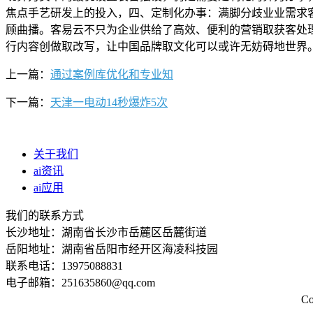
焦点手艺研发上的投入，四、定制化办事：满脚分歧业业需求客易
顾曲播。客易云不只为企业供给了高效、便利的营销取获客处
行内容创做取改写，让中国品牌取文化可以或许无妨碍地世界。
上一篇：
通过案例库优化和专业知
下一篇：
天津一电动14秒爆炸5次
关于我们
ai资讯
ai应用
我们的联系方式
长沙地址：湖南省长沙市岳麓区岳麓街道
岳阳地址：湖南省岳阳市经开区海凌科技园
联系电话：13975088831
电子邮箱：251635860@qq.com
C