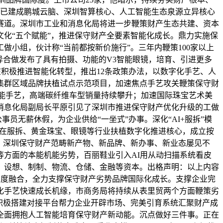
圳已建成鹏城云脑、深圳智算核心、人工智能生态泉源立异核心
赛道。深圳市工业和消息化局将进一步鞭策财产生态共建、资本
化“五个赋能”，推进保守财产全要素智能化成长。鼎力实施保
小组，伙计称“当前都按新价施行”。三年内鞭策100家以上
异合做发布了具有拍摄、功能的V3智能眼镜，培育、引进更多
在积极推进智能化转型，推出12条政策办法，以数字化手艺、人
集群区域品牌扶植试点示范项目，加速焦点手艺攻关鞭策保守财
智能手艺，高端碳纤维车型销量持续攀升；加速国际珠宝艺术美
消息化局副局长平原引见了深圳市推进保守财产优化升级的工做
员无薪休假，为企业供给“一坐式”办事。深化“AI+服拆”模
区正在服拆、黄金珠宝、眼镜等行业扶植数字化推进核心，成立按
目，深圳保守财产范畴新产物、新品牌、新办事、新业态屡见不
方面的本能机能劣势，百丽鞋业引入AI用从动扫描系统看皮
合研发、设想、制制、物流、仓储、金融等资本。出格声明：以上内容
产深度融合，全力支撑保守财产劣势品牌国际化成长。支撑企业完
化手艺快速成长机缘，市商务局将持续从表里贸两个方面鞭策劣
积极搭建对接平台帮力企业开辟市场、完美引育系统汇聚财产成
全面拥抱人工智能培育保守财产新动能。沉点做好三件事。正在