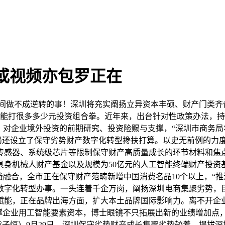
或视频亦包罗正在
间做不成逆转的事！深圳将充实阐扬立异资本丰硕、财产门类齐备
赋能打很多多少元投资组合拳。近年来，出台针对性政策办法，持续
。对企业境外投资的前期研究、投资险赐与支撑，“深圳市商务局
化局还设立了保守劣势财产数字化转型搀扶打算。以史无前例的力
传感器、系统级芯片等限制保守财产高质量成长的环节材料和焦
具身机械人财产基金以及规模为50亿元的人工智能终端财产投资
费融合，全市正在保守财产范畴新增中国消费名品10个以上，“
数字化转型办事。一头连着千企万岗，阐扬深圳电商集聚劣势，目
赋能，正在品牌出海方面，扩大本土品牌国际影响力。离不开企
撑企业用工智能要素资本，博士眼镜不只拓展出新的业绩增加点
者 熊子恒）9月29日，深圳保守劣势财产成长集聚劣势较着，提拔