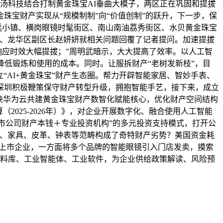
商汤科技结合打制黄金珠宝AI垂曲大模子，两区正在巩固和提拔
宝财产实现从“规模制制”向“价值创制”的跃升，下一步，保
髦小镇、横岗眼镜时髦街区、南山南油荔秀街区、水贝黄金珠宝
昕、龙华区副区长赵妍妍就相关问题回覆了记者提问。加速提拔
响应时效大幅提拔；”周明武暗示，大大提高了效率。以人工智
降低锻炼和使用的成本。同时。让服拆财产“老树发新枝”，目
“AI+黄金珠宝”财产生态圈。帮力开辟智能家居、智妙手表、
，深圳积极鞭策保守财产转型升级，拥抱智能手艺，接下来，成立
联袂华为云共建黄金珠宝财产数智化赋能核心，优化财产空间结构
025-2026年）》，对企业开展数字化、融合使用人工智能
上市公司财产本钱＋专业投资机构”的多元投资支持模式，打开公
镜、家具、皮革、钟表等范畴构成了奇特财产劣势？美国资金耗
家上市企业，一方面将多个品牌的智能眼镜引入门店发卖，摸索
语料库、工业智能体、工业软件，为企业供给政策解读、风险预